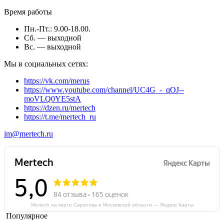
Время работы
Пн.-Пт.: 9.00-18.00.
Сб. — выходной
Вс. — выходной
Мы в социальных сетях:
https://vk.com/merus
https://www.youtube.com/channel/UC4G_-_qOJ--
moVLQ0YE5stA
https://dzen.ru/mertech
https://t.me/mertech_ru
im@mertech.ru
Mertech на карте Саратова и Московской области — Яндекс Карты
Популярное