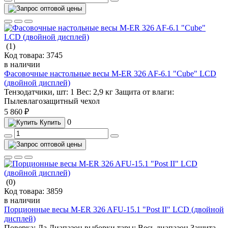
(1)
Код товара:
3745
в наличии
Фасовочные настольные весы M-ER 326 AF-6.1 "Cube" LCD
(двойной дисплей)
Тензодатчики, шт:
1
Вес:
2,9 кг
Защита от влаги:
Пылевлагозащитный чехол
5 860 ₽
0
Купить
(0)
Код товара:
3859
в наличии
Порционные весы M-ER 326 AFU-15.1 "Post II" LCD (двойной
дисплей)
Поверка:
Да
Диапазон выборки тары:
Весь диапазон
Защита