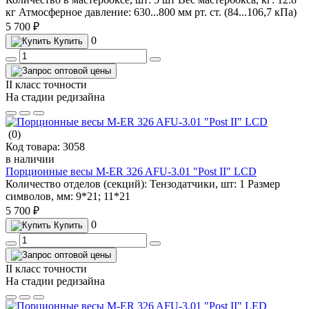
кг
Атмосферное давление:
630...800 мм рт. ст. (84...106,7 кПа)
5 700 ₽
0
Купить
II класс точности
На стадии редизайна
(0)
Код товара:
3058
в наличии
Порционные весы M-ER 326 AFU-3.01 "Post II" LCD
Количество отделов (секций):
Тензодатчики, шт:
1
Размер
символов, мм:
9*21; 11*21
5 700 ₽
0
Купить
II класс точности
На стадии редизайна