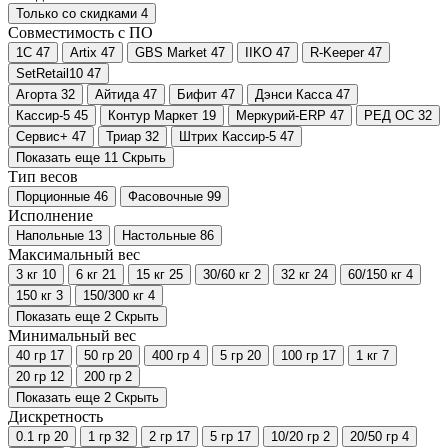
Только со cкидками
4
Совместимость с ПО
1С
47
Artix
47
GBS Market
47
IIKO
47
R-Keeper
47
SetRetail10
47
Агорта
32
Айтида
47
Бифит
47
Дэнси Касса
47
Кассир-5
45
Контур Маркет
19
Меркурий-ERP
47
РЕД ОС
32
Сервис+
47
Триар
32
Штрих Кассир-5
47
Показать еще 11
Скрыть
Тип весов
Порционные
46
Фасовочные
99
Исполнение
Напольные
13
Настольные
86
Максимальный вес
3 кг
10
6 кг
21
15 кг
25
30/60 кг
2
32 кг
24
60/150 кг
4
150 кг
3
150/300 кг
4
Показать еще 2
Скрыть
Минимальный вес
40 гр
17
50 гр
20
400 гр
4
5 гр
20
100 гр
17
1 кг
7
20 гр
12
200 гр
2
Показать еще 2
Скрыть
Дискретность
0.1 гр
20
1 гр
32
2 гр
17
5 гр
17
10/20 гр
2
20/50 гр
4