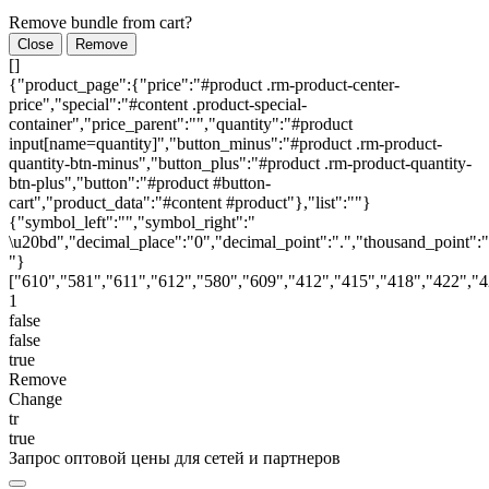
Remove bundle from cart?
Close
Remove
[]
{"product_page":{"price":"#product .rm-product-center-
price","special":"#content .product-special-
container","price_parent":"","quantity":"#product
input[name=quantity]","button_minus":"#product .rm-product-
quantity-btn-minus","button_plus":"#product .rm-product-quantity-
btn-plus","button":"#product #button-
cart","product_data":"#content #product"},"list":""}
{"symbol_left":"","symbol_right":"
\u20bd","decimal_place":"0","decimal_point":".","thousand_point":"
"}
["610","581","611","612","580","609","412","415","418","422","
1
false
false
true
Remove
Change
tr
true
Запрос оптовой цены для сетей и партнеров