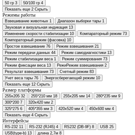
50 гр
3
50/100 гр
4
Показать еще 2
Скрыть
Режимы работы
Взвешивание животных
1
Диапазон выборки тары
1
Звуковая и визуальная индикация
13
Изменение скорости стабилизации
10
Компараторный режим
73
Компораторный режим (фасовка)
10
Простое взвешивание
76
Режим взвешивания
21
Режим передачи данных
44
Режим самодиагностики
13
Режим стабилизации веса
1
Режим суммирования
73
Режим фиксации веса
13
РежиРежим взвешивания
2
Результат взвешивания
73
Счетный режим
83
Учет веса тары
76
Энергосберегающий режим
10
Показать еще 12
Скрыть
Размер платформы
255х205
32
255*210 мм
18
255х205 мм
14
280*235 мм
9
300*200
7
320х420 мм
2
325*275
6
405*355 мм
3
420х520 мм
4
450х600 мм
4
Показать еще 4
Скрыть
Интерфейсы
RS-232
11
RS-232 (RJ45)
4
RS232 (DB-9F)
8
USB
25
USB(type-b)
13
длина 2,7м
8