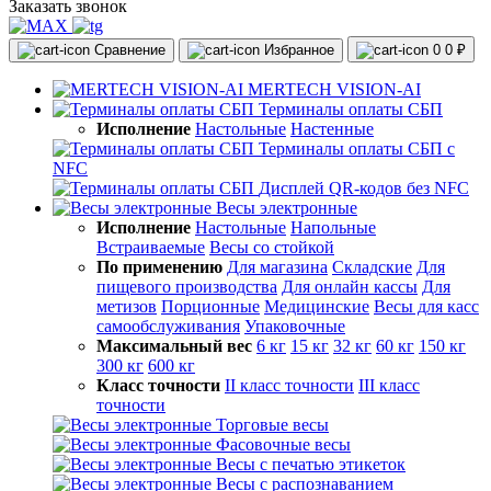
Заказать звонок
Сравнение
Избранное
0
0 ₽
MERTECH VISION-AI
Терминалы оплаты СБП
Исполнение
Настольные
Настенные
Терминалы оплаты СБП с
NFC
Дисплей QR-кодов без NFC
Весы электронные
Исполнение
Настольные
Напольные
Встраиваемые
Весы со стойкой
По применению
Для магазина
Складские
Для
пищевого производства
Для онлайн кассы
Для
метизов
Порционные
Медицинские
Весы для касс
самообслуживания
Упаковочные
Максимальный вес
6 кг
15 кг
32 кг
60 кг
150 кг
300 кг
600 кг
Класс точности
II класс точности
III класс
точности
Торговые весы
Фасовочные весы
Весы с печатью этикеток
Весы с распознаванием