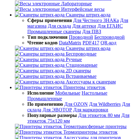
Лабораторные
Интерфейсные весы
Сканеры штрих-кода
Сферы применения
Для Честного ЗНАКа
Для
магазина
Для склада
Для аптеки
Для ЕГАИС
Промышленные сканеры
Для ПВЗ
Тип подключения
Проводной
Беспроводной
Чтение кодов
DataMatrix
PDF417
QR-код
Сканеры штрих-кода
Беспроводные
Ручные
Стационарные
2D сканеры
Встраиваемые
Аксессуары к сканерам
Принтеры этикеток
Исполнение
Мобильные
Настольные
Промышленные
По применению
Для OZON
Для Wildberries
Для
склада
Для ЭВОТОР
Для маркировки
Популярные размеры
Для этикеток 80 мм
Для
этикеток 75х120 мм
Термотрансферные принтеры
Термопринтеры этикеток
Аксессуары для принтеров