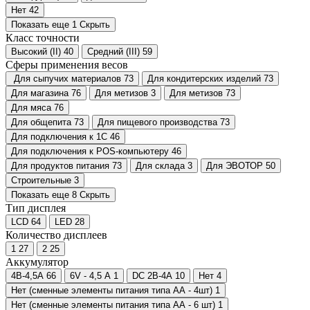
Нет
42
Показать еще 1
Скрыть
Класс точности
Высокий (II)
40
Средний (III)
59
Сферы применения весов
Для сыпучих материалов
73
Для кондитерских изделий
73
Для магазина
76
Для метизов
3
Для метизов
73
Для мяса
76
Для общепита
73
Для пищевого производства
73
Для подключения к 1С
46
Для подключения к POS-компьютеру
46
Для продуктов питания
73
Для склада
3
Для ЭВОТОР
50
Строительные
3
Показать еще 8
Скрыть
Тип дисплея
LCD
64
LED
28
Количество дисплеев
1
27
2
25
Аккумулятор
4В-4,5А
66
6V - 4,5 А
1
DC 2В-4А
10
Нет
4
Нет (сменные элементы питания типа АА - 4шт)
1
Нет (сменные элементы питания типа АА - 6 шт)
1