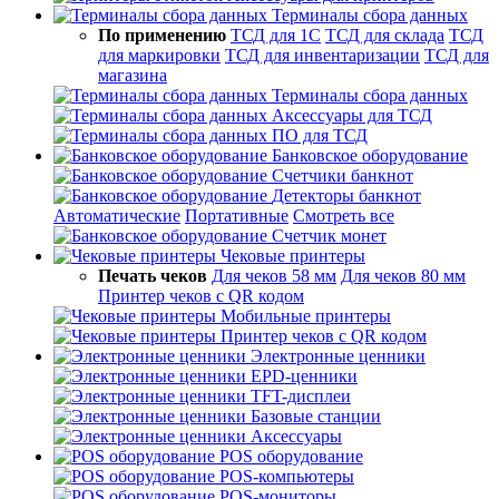
Терминалы сбора данных
По применению
ТСД для 1С
ТСД для склада
ТСД
для маркировки
ТСД для инвентаризации
ТСД для
магазина
Терминалы сбора данных
Аксессуары для ТСД
ПО для ТСД
Банковское оборудование
Счетчики банкнот
Детекторы банкнот
Автоматические
Портативные
Смотреть все
Счетчик монет
Чековые принтеры
Печать чеков
Для чеков 58 мм
Для чеков 80 мм
Принтер чеков с QR кодом
Мобильные принтеры
Принтер чеков с QR кодом
Электронные ценники
EPD-ценники
TFT-дисплеи
Базовые станции
Аксессуары
POS оборудование
POS-компьютеры
POS-мониторы