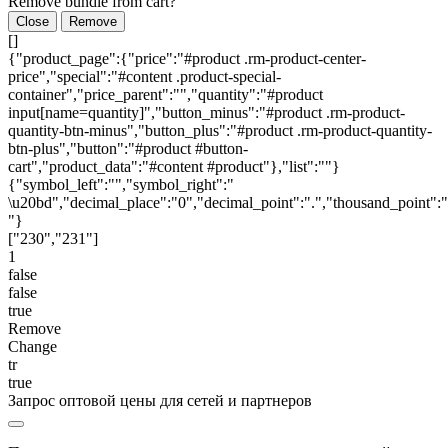
Remove bundle from cart?
Close
Remove
[]
{"product_page":{"price":"#product .rm-product-center-
price","special":"#content .product-special-
container","price_parent":"","quantity":"#product
input[name=quantity]","button_minus":"#product .rm-product-
quantity-btn-minus","button_plus":"#product .rm-product-quantity-
btn-plus","button":"#product #button-
cart","product_data":"#content #product"},"list":""}
{"symbol_left":"","symbol_right":"
\u20bd","decimal_place":"0","decimal_point":".","thousand_point":"
"}
["230","231"]
1
false
false
true
Remove
Change
tr
true
Запрос оптовой цены для сетей и партнеров