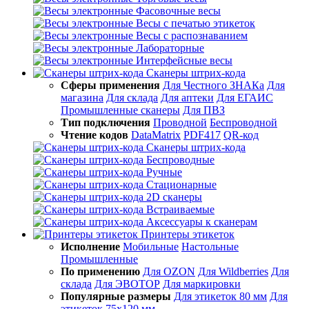
Фасовочные весы
Весы с печатью этикеток
Весы с распознаванием
Лабораторные
Интерфейсные весы
Сканеры штрих-кода
Сферы применения
Для Честного ЗНАКа
Для
магазина
Для склада
Для аптеки
Для ЕГАИС
Промышленные сканеры
Для ПВЗ
Тип подключения
Проводной
Беспроводной
Чтение кодов
DataMatrix
PDF417
QR-код
Сканеры штрих-кода
Беспроводные
Ручные
Стационарные
2D сканеры
Встраиваемые
Аксессуары к сканерам
Принтеры этикеток
Исполнение
Мобильные
Настольные
Промышленные
По применению
Для OZON
Для Wildberries
Для
склада
Для ЭВОТОР
Для маркировки
Популярные размеры
Для этикеток 80 мм
Для
этикеток 75х120 мм