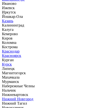
Иваново
Ижевск
Иркутск
Йошкар-Ола
Казань
Калининград
Калуга
Кемерово
Киров
Коломна
Кострома
Краснодар
Красноярск
Курган
Курск
Липецк
Магнитогорск
Махачкала
Мурманск
Набережные Челны
Нальчик
Нижневартовск
Нижний Новгород
Нижний Тагил
Новокузнецк