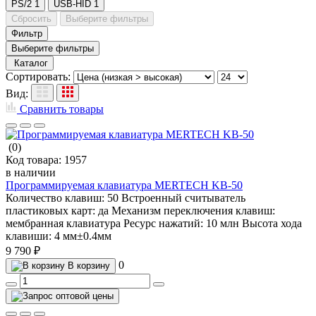
PS/2
1
USB-HID
1
Сбросить
Выберите фильтры
Фильтр
Выберите фильтры
Каталог
Сортировать:
Вид:
Сравнить товары
(0)
Код товара:
1957
в наличии
Программируемая клавиатура MERTECH KB-50
Количество клавиш:
50
Встроенный считыватель
пластиковых карт:
да
Механизм переключения клавиш:
мембранная клавиатура
Ресурс нажатий:
10 млн
Высота хода
клавиши:
4 мм±0.4мм
9 790 ₽
0
В корзину