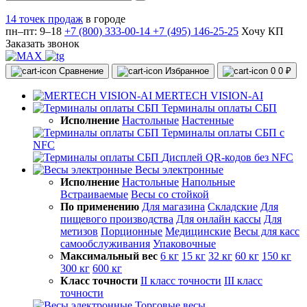
14 точек продаж
в городе
пн–пт: 9–18
+7 (800) 333-00-14
+7 (495) 146-25-25
Хочу КП
Заказать звонок
Сравнение
Избранное
0
0 ₽
MERTECH VISION-AI
Терминалы оплаты СБП
Исполнение
Настольные
Настенные
Терминалы оплаты СБП с
NFC
Дисплей QR-кодов без NFC
Весы электронные
Исполнение
Настольные
Напольные
Встраиваемые
Весы со стойкой
По применению
Для магазина
Складские
Для
пищевого производства
Для онлайн кассы
Для
метизов
Порционные
Медицинские
Весы для касс
самообслуживания
Упаковочные
Максимальный вес
6 кг
15 кг
32 кг
60 кг
150 кг
300 кг
600 кг
Класс точности
II класс точности
III класс
точности
Торговые весы