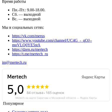
Время работы
Пн.-Пт.: 9.00-18.00.
Сб. — выходной
Вс. — выходной
Мы в социальных сетях:
https://vk.com/merus
https://www.youtube.com/channel/UC4G_-_qOJ--
moVLQ0YE5stA
https://dzen.ru/mertech
https://t.me/mertech_ru
im@mertech.ru
Mertech на карте Саратова и Московской области — Яндекс Карты
Популярное
Сканеры штрих-кода