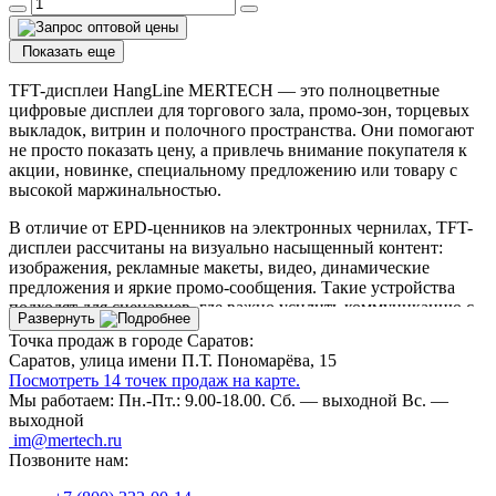
Показать еще
TFT-дисплеи HangLine MERTECH — это полноцветные
цифровые дисплеи для торгового зала, промо-зон, торцевых
выкладок, витрин и полочного пространства. Они помогают
не просто показать цену, а привлечь внимание покупателя к
акции, новинке, специальному предложению или товару с
высокой маржинальностью.
В отличие от EPD-ценников на электронных чернилах, TFT-
дисплеи рассчитаны на визуально насыщенный контент:
изображения, рекламные макеты, видео, динамические
предложения и яркие промо-сообщения. Такие устройства
подходят для сценариев, где важно усилить коммуникацию с
Развернуть
покупателем прямо в точке принятия решения.
Точка продаж в городе Саратов:
Саратов, улица имени П.Т. Пономарёва, 15
Линейка HangLine включает модели с диагональю 10,1” и
Посмотреть 14 точек продаж на карте.
15,6” в версиях с одним или двумя дисплеями. Устройства
Мы работаем:
Пн.-Пт.: 9.00-18.00.
Сб. — выходной
Вс. —
работают по Wi-Fi, поддерживают питание DC/Rail,
выходной
рассчитаны на режим 24/7 и могут использоваться в разных
im@mertech.ru
зонах магазина — от стандартной выкладки до крупных
Позвоните нам:
промо-инсталляций.