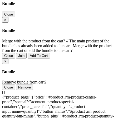
недостаточно. Они работают как цифровой носитель внутри
Bundle
торгового зала и помогают управлять вниманием покупателя
без печати плакатов, шелфтокеров и других одноразовых
Close
POS-материалов.
×
Промо-зоны и распродажи. Для демонстрации скидок,
специальных предложений, сезонных акций и
Bundle
рекламных видеороликов.
Торцевые выкладки. Для выделения товаров, которые
Merge with the product from the cart?
//
The main product of the
нужно продвигать активнее.
bundle has already been added to the cart. Merge with the product
Витрины и островные зоны. Для заметной
from the cart or add the bundle to the cart?
коммуникации в местах с высокой проходимостью.
Close
Join
Add To Cart
Магазины электроники. Для показа характеристик,
×
преимуществ, изображений и видеопрезентаций
товаров.
Bundle
DIY и товары для дома. Для объяснения свойств товара,
сценариев применения и акционных условий.
Remove bundle from cart?
Косметика, аптеки и непродовольственный ритейл. Для
промо-материалов, рекомендаций, визуальных акцентов
Close
Remove
и навигации по товарной категории.
[]
{"product_page":{"price":"#product .rm-product-center-
Чем TFT-дисплеи дополняют ESL-
price","special":"#content .product-special-
container","price_parent":"","quantity":"#product
систему
input[name=quantity]","button_minus":"#product .rm-product-
quantity-btn-minus","button_plus":"#product .rm-product-quantity-