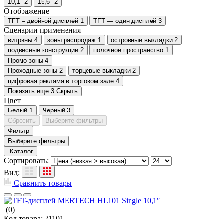
10,1″
2
15,6″
2
Отображение
TFT – двойной дисплей
1
TFT — один дисплей
3
Сценарии применения
витрины
4
зоны распродаж
1
островные выкладки
2
подвесные конструкции
2
полочное пространство
1
Промо-зоны
4
Проходные зоны
2
торцевые выкладки
2
цифровая реклама в торговом зале
4
Показать еще 3
Скрыть
Цвет
Белый
1
Черный
3
Сбросить
Выберите фильтры
Фильтр
Выберите фильтры
Каталог
Сортировать:
Вид:
Сравнить товары
(0)
Код товара:
21101