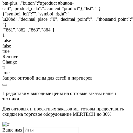
btn-plus","button":"#product #button-
EPD-ценники и TFT-дисплеи решают разные задачи. EPD-
cart","product_data":"#content #product"},"list":""}
ценники хорошо подходят для массового отображения цен на
{"symbol_left":"","symbol_right":"
полке: они энергоэффективны и удобны для большого
\u20bd","decimal_place":"0","decimal_point":".","thousand_point":"
количества товарных позиций. TFT-дисплеи HangLine стоит
"}
использовать там, где нужно больше визуального воздействия:
["861","862","863","864"]
показать ролик, выделить акцию, рассказать о товаре или
1
привлечь внимание к зоне продаж.
false
В рамках одного проекта магазин может использовать EPD-
false
ценники для основной товарной матрицы, а TFT-дисплеи —
true
для промо-зон, новинок, сезонных предложений и товаров,
Remove
где важно визуально объяснить ценность продукта. Такой
Change
подход помогает объединить точное управление ценами и
tr
digital-рекламу внутри торгового пространства.
true
Запрос оптовой цены для сетей и партнеров
TFT-дисплеи HangLine для магазинов
в Саратове
Предоставим выгодные цены на оптовые заказы нашей
техники
MERTECH поставляет TFT-дисплеи HangLine для магазинов,
Для оптовых и проектных заказов мы готовы предоставить
супермаркетов, аптек, торговых сетей и
скидки на торговое оборудование MERTECH до
30%
непродовольственного ритейла в Саратове и Саратовской
области. Мы помогаем подобрать формат дисплеев,
определить сценарии размещения, рассчитать количество
Ваше имя
устройств и подготовить проект внедрения под задачи