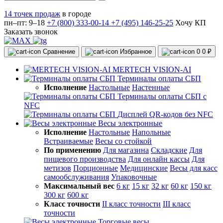
14 точек продаж
в городе
пн–пт: 9–18
+7 (800) 333-00-14
+7 (495) 146-25-25
Хочу КП
Заказать звонок
Сравнение
Избранное
0
0 ₽
MERTECH VISION-AI
Терминалы оплаты СБП
Исполнение
Настольные
Настенные
Терминалы оплаты СБП с
NFC
Дисплей QR-кодов без NFC
Весы электронные
Исполнение
Настольные
Напольные
Встраиваемые
Весы со стойкой
По применению
Для магазина
Складские
Для
пищевого производства
Для онлайн кассы
Для
метизов
Порционные
Медицинские
Весы для касс
самообслуживания
Упаковочные
Максимальный вес
6 кг
15 кг
32 кг
60 кг
150 кг
300 кг
600 кг
Класс точности
II класс точности
III класс
точности
Торговые весы