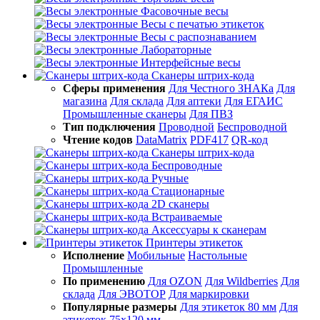
Фасовочные весы
Весы с печатью этикеток
Весы с распознаванием
Лабораторные
Интерфейсные весы
Сканеры штрих-кода
Сферы применения
Для Честного ЗНАКа
Для
магазина
Для склада
Для аптеки
Для ЕГАИС
Промышленные сканеры
Для ПВЗ
Тип подключения
Проводной
Беспроводной
Чтение кодов
DataMatrix
PDF417
QR-код
Сканеры штрих-кода
Беспроводные
Ручные
Стационарные
2D сканеры
Встраиваемые
Аксессуары к сканерам
Принтеры этикеток
Исполнение
Мобильные
Настольные
Промышленные
По применению
Для OZON
Для Wildberries
Для
склада
Для ЭВОТОР
Для маркировки
Популярные размеры
Для этикеток 80 мм
Для
этикеток 75х120 мм