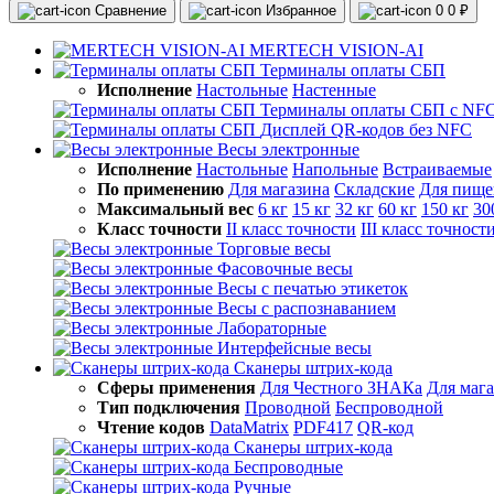
Сравнение
Избранное
0
0 ₽
MERTECH VISION-AI
Терминалы оплаты СБП
Исполнение
Настольные
Настенные
Терминалы оплаты СБП с NF
Дисплей QR-кодов без NFC
Весы электронные
Исполнение
Настольные
Напольные
Встраиваемые
По применению
Для магазина
Складские
Для пище
Максимальный вес
6 кг
15 кг
32 кг
60 кг
150 кг
30
Класс точности
II класс точности
III класс точност
Торговые весы
Фасовочные весы
Весы с печатью этикеток
Весы с распознаванием
Лабораторные
Интерфейсные весы
Сканеры штрих-кода
Сферы применения
Для Честного ЗНАКа
Для маг
Тип подключения
Проводной
Беспроводной
Чтение кодов
DataMatrix
PDF417
QR-код
Сканеры штрих-кода
Беспроводные
Ручные