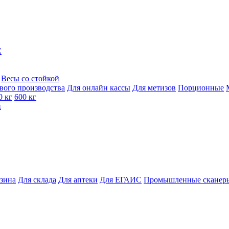
C
Весы со стойкой
вого производства
Для онлайн кассы
Для метизов
Порционные
0 кг
600 кг
и
азина
Для склада
Для аптеки
Для ЕГАИС
Промышленные сканер