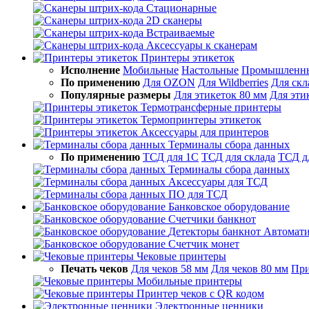
Стационарные
2D сканеры
Встраиваемые
Аксессуары к сканерам
Принтеры этикеток
Исполнение
Мобильные
Настольные
Промышленн
По применению
Для OZON
Для Wildberries
Для скл
Популярные размеры
Для этикеток 80 мм
Для эти
Термотрансферные принтеры
Термопринтеры этикеток
Аксессуары для принтеров
Терминалы сбора данных
По применению
ТСД для 1С
ТСД для склада
ТСД д
Терминалы сбора данных
Аксессуары для ТСД
ПО для ТСД
Банковское оборудование
Счетчики банкнот
Детекторы банкнот
Автомати
Счетчик монет
Чековые принтеры
Печать чеков
Для чеков 58 мм
Для чеков 80 мм
При
Мобильные принтеры
Принтер чеков с QR кодом
Электронные ценники