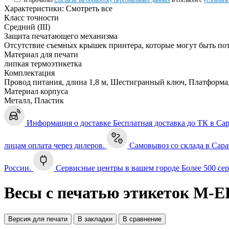
Я прочитал
Согласие на обработку персональных данных
и согласен с
условиям
Характеристики:
Смотреть все
Класс точности
Средний (III)
Защита печатающего механизма
Отсутствие съемных крышек принтера, которые могут быть по
Материал для печати
липкая термоэтикетка
Комплектация
Провод питания, длина 1,8 м, Шестигранный ключ, Платформа
Материал корпуса
Металл, Пластик
Информация о доставке
Бесплатная доставка до ТК в Са
лицам оплата через дилеров.
Самовывоз со склада в Сара
России.
Сервисные центры в вашем городе
Более 500 се
Весы с печатью этикеток M-ER 
Версия для печати
В закладки
В сравнение