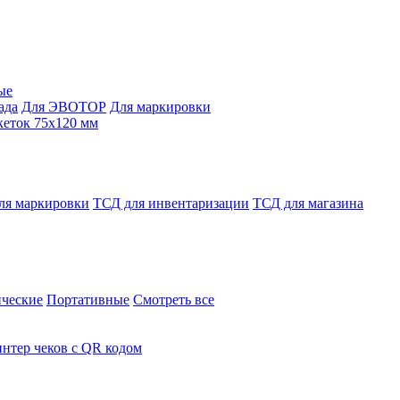
ые
ада
Для ЭВОТОР
Для маркировки
кеток 75х120 мм
ля маркировки
ТСД для инвентаризации
ТСД для магазина
ческие
Портативные
Смотреть все
нтер чеков с QR кодом