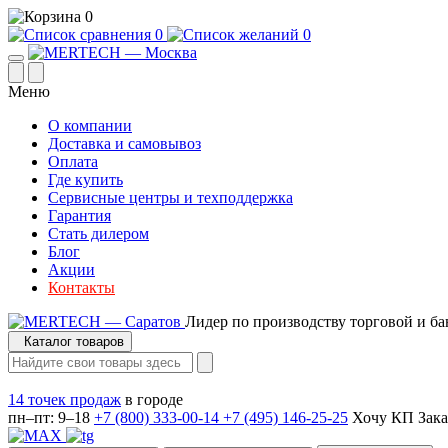
0
0
0
Меню
О компании
Доставка и самовывоз
Оплата
Где купить
Сервисные центры и техподдержка
Гарантия
Стать дилером
Блог
Акции
Контакты
Лидер по производству торговой и ба
Каталог товаров
14 точек продаж
в городе
пн–пт: 9–18
+7 (800) 333-00-14
+7 (495) 146-25-25
Хочу КП
Зака