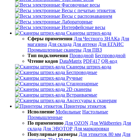
Фасовочные весы
Весы с печатью этикеток
Весы с распознаванием
Лабораторные
Интерфейсные весы
Сканеры штрих-кода
Сферы применения
Для Честного ЗНАКа
Для
магазина
Для склада
Для аптеки
Для ЕГАИС
Промышленные сканеры
Для ПВЗ
Тип подключения
Проводной
Беспроводной
Чтение кодов
DataMatrix
PDF417
QR-код
Сканеры штрих-кода
Беспроводные
Ручные
Стационарные
2D сканеры
Встраиваемые
Аксессуары к сканерам
Принтеры этикеток
Исполнение
Мобильные
Настольные
Промышленные
По применению
Для OZON
Для Wildberries
Для
склада
Для ЭВОТОР
Для маркировки
Популярные размеры
Для этикеток 80 мм
Для
этикеток 75х120 мм