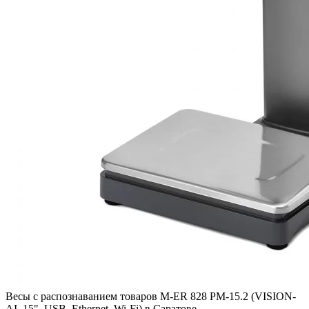
Весы с распознаванием товаров M-ER 828 PM-15.2 (VISION-
AI, 15", USB, Ethernet, Wi-Fi) в Саратове