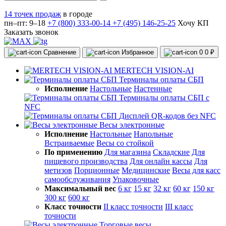
14 точек продаж
в городе
пн–пт: 9–18
+7 (800) 333-00-14
+7 (495) 146-25-25
Хочу КП
Заказать звонок
Сравнение
Избранное
0
0 ₽
MERTECH VISION-AI
Терминалы оплаты СБП
Исполнение
Настольные
Настенные
Терминалы оплаты СБП с
NFC
Дисплей QR-кодов без NFC
Весы электронные
Исполнение
Настольные
Напольные
Встраиваемые
Весы со стойкой
По применению
Для магазина
Складские
Для
пищевого производства
Для онлайн кассы
Для
метизов
Порционные
Медицинские
Весы для касс
самообслуживания
Упаковочные
Максимальный вес
6 кг
15 кг
32 кг
60 кг
150 кг
300 кг
600 кг
Класс точности
II класс точности
III класс
точности
Торговые весы