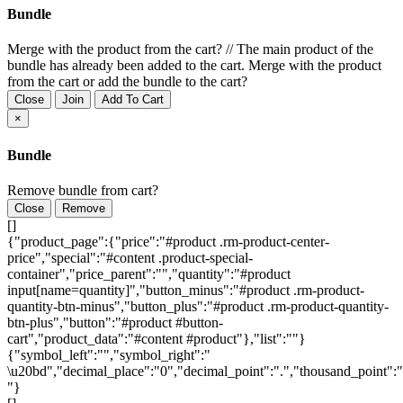
Bundle
Merge with the product from the cart?
//
The main product of the
bundle has already been added to the cart. Merge with the product
from the cart or add the bundle to the cart?
Close
Join
Add To Cart
×
Bundle
Remove bundle from cart?
Close
Remove
[]
{"product_page":{"price":"#product .rm-product-center-
price","special":"#content .product-special-
container","price_parent":"","quantity":"#product
input[name=quantity]","button_minus":"#product .rm-product-
quantity-btn-minus","button_plus":"#product .rm-product-quantity-
btn-plus","button":"#product #button-
cart","product_data":"#content #product"},"list":""}
{"symbol_left":"","symbol_right":"
\u20bd","decimal_place":"0","decimal_point":".","thousand_point":"
"}