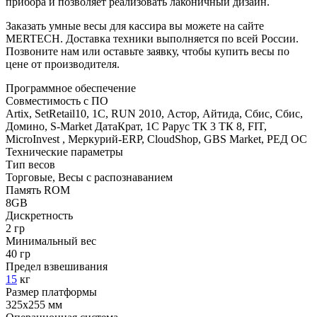
прибора и позволяет реализовать лаконичный дизайн.
Заказать умные весы для кассира вы можете на сайте
MERTECH. Доставка техники выполняется по всей России.
Позвоните нам или оставьте заявку, чтобы купить весы по
цене от производителя.
Программное обеспечение
Совместимость с ПО
Artix, SetRetail10, 1С, RUN 2010, Астор, Айтида, Сбис, Сбис,
Домино, S-Market ДатаКрат, 1C Рарус ТК 3 ТК 8, FIT,
MicroInvest , Меркурий-ERP, CloudShop, GBS Market, РЕД ОС
Технические параметры
Тип весов
Торговые, Весы с распознаванием
Память ROM
8GB
Дискретность
2 гр
Минимальный вес
40 гр
Предел взвешивания
15
кг
Размер платформы
325х255 мм